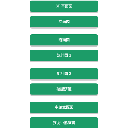
3F 平面図
立面図
断面図
矩計図 1
矩計図 2
確認済証
申請意匠図
狭あい協議書