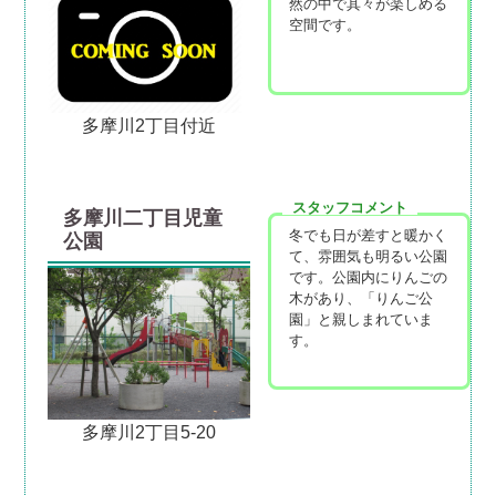
然の中で其々が楽しめる
空間です。
多摩川2丁目付近
スタッフコメント
多摩川二丁目児童
冬でも日が差すと暖かく
公園
て、雰囲気も明るい公園
です。公園内にりんごの
木があり、「りんご公
園」と親しまれていま
す。
多摩川2丁目5-20