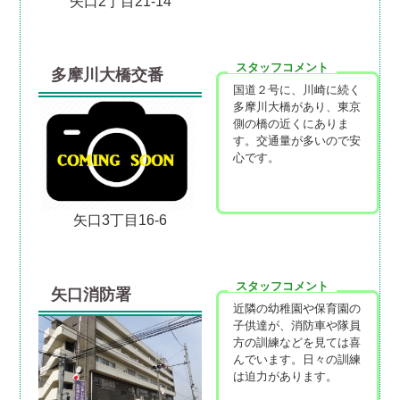
矢口2丁目21-14
スタッフコメント
多摩川大橋交番
国道２号に、川崎に続く
多摩川大橋があり、東京
側の橋の近くにありま
す。交通量が多いので安
心です。
矢口3丁目16-6
スタッフコメント
矢口消防署
近隣の幼稚園や保育園の
子供達が、消防車や隊員
方の訓練などを見ては喜
んでいます。日々の訓練
は迫力があります。