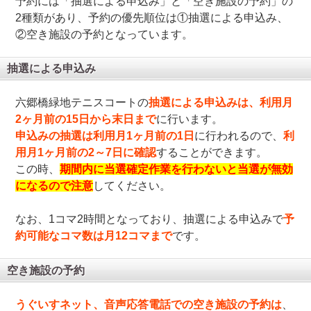
予約には「抽選による申込み」と「空き施設の予約」の
2種類があり、予約の優先順位は①抽選による申込み、
②空き施設の予約となっています。
抽選による申込み
六郷橋緑地テニスコートの
抽選による申込みは、利用月
2ヶ月前の15日から末日まで
に行います。
申込みの抽選は利用月1ヶ月前の1日
に行われるので、
利
用月1ヶ月前の2～7日に確認
することができます。
この時、
期間内に当選確定作業を行わないと当選が無効
になるので注意
してください。
なお、1コマ2時間となっており、抽選による申込みで
予
約可能なコマ数は月12コマまで
です。
空き施設の予約
うぐいすネット、音声応答電話での空き施設の予約は
、