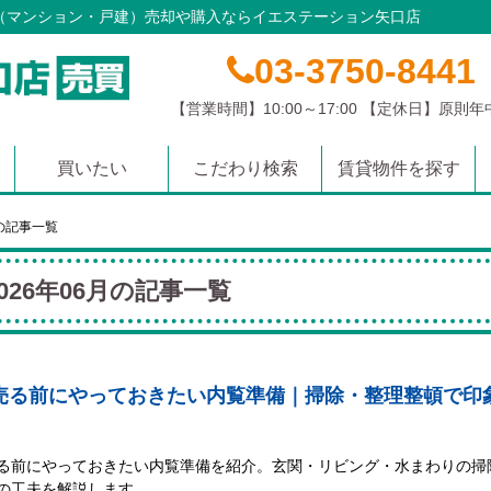
産（マンション・戸建）売却や購入ならイエステーション矢口店
03-3750-8441
【営業時間】10:00～17:00 【定休日】原則
買いたい
こだわり検索
賃貸物件を探す
マンション
土地
戸建て
沿線から探す
学校区から探す
エリアから探す
月の記事一覧
2026年06月の記事一覧
売る前にやっておきたい内覧準備｜掃除・整理整頓で印
る前にやっておきたい内覧準備を紹介。玄関・リビング・水まわりの掃
の工夫を解説します。