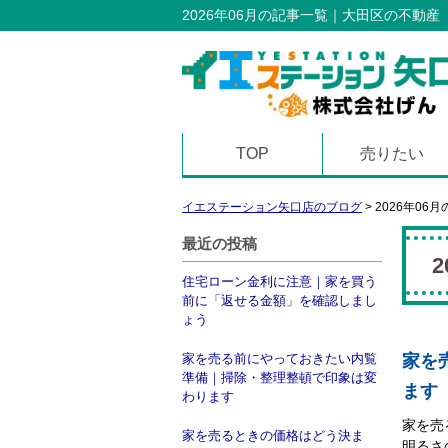
2026年06月の記事一覧｜大田区の不動
TOP
売りたい
イエステーション矢口店のブログ
>
2026年06
最近の投稿
住宅ローン金利に注意｜家を買う
前に「返せる金額」を確認しまし
ょう
家を売る前にやっておきたい内覧
家を
準備｜掃除・整理整頓で印象は変
ます
わります
家を売
家を売るときの価格はどう決ま
明るさ