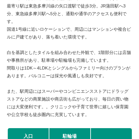
最寄り駅は東急多摩川線の矢口渡駅で徒歩3分。JR蒲田駅へ3
分、東急線多摩川駅へ5分と、通勤や通学のアクセスも便利で
す。
国道1号線に近いロケーションで、周辺にはマンションや複合ビ
ルに戸建てがあり、落ち着いた環境です。
白を基調としたタイルを組み合わせた外観で、1階部分には店舗
や事務所があり、駐車場や駐輪場も完備しています。
間取りは1DK～4LDKとシングルからファミリー向けのプランが
あります。バルコニーは採光や風通しも良好です。
また、駅周辺にはスーパーやコンビニエンスストアにドラッグ
ストアなどの商業施設や商店街も広がっており、毎日の買い物
には大変便利です。。クリニックや子育て世帯に嬉しい保育園
や公立学校も徒歩圏内に充実しています。
入口
駐輪場