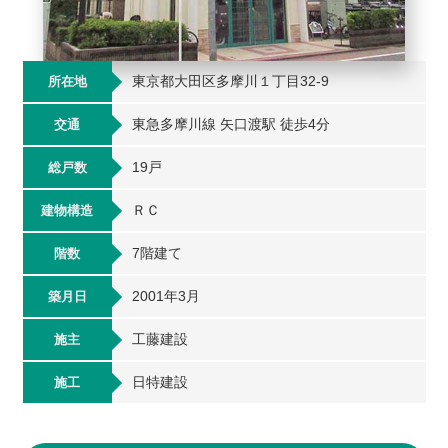
東京都大田区多摩川１丁目32-9
所在地
東急多摩川線 矢口渡駅 徒歩4分
交通
19戸
総戸数
ＲＣ
建物構造
7階建て
階数
2001年3月
築月日
工藤建設
施主
日特建設
施工