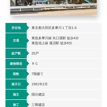
東京都大田区多摩川１丁目1-6
所在地
東急多摩川線 矢口渡駅 徒歩4分
交通
東急池上線 蓮沼駅 徒歩8分
20戸
総戸数
ＲＣ
建物構造
7階建て
階数
1981年2月
築月日
国分建設
施主
三興建設
施工