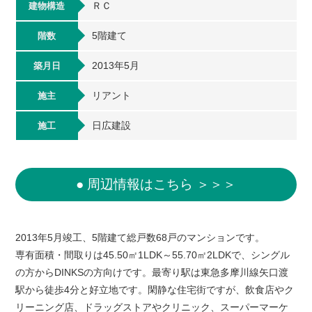
ＲＣ
建物構造
5階建て
階数
2013年5月
築月日
リアント
施主
日広建設
施工
● 周辺情報はこちら ＞＞＞
2013年5月竣工、5階建て総戸数68戸のマンションです。
専有面積・間取りは45.50㎡1LDK～55.70㎡2LDKで、シングル
の方からDINKSの方向けです。最寄り駅は東急多摩川線矢口渡
駅から徒歩4分と好立地です。閑静な住宅街ですが、飲食店やク
リーニング店、ドラッグストアやクリニック、スーパーマーケ