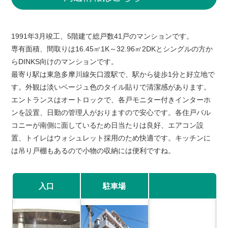
1991年3月竣工、5階建て総戸数41戸のマンションです。
専有面積、間取りは16.45㎡1K～32.96㎡2DKとシングルの方か
らDINKS向けのマンションです。
最寄り駅は東急多摩川線矢口渡駅で、駅から徒歩1分と好立地で
す。外観は淡いベージュ色のタイル貼りで清潔感があります。
エントランスはオートロックで、各戸モニター付きインターホ
ンを設置、日勤の管理人がおりますので安心です。各住戸バル
コニーが南側に面しているため日当たりは良好、エアコン設
置、トイレはウォシュレット採用のため快適です。キッチンに
は吊り戸棚もあるので小物の収納には便利ですね。
入口
駐車場