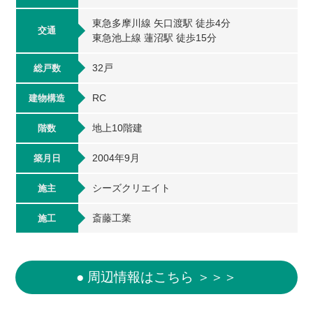
東急多摩川線 矢口渡駅 徒歩4分
交通
東急池上線 蓮沼駅 徒歩15分
32戸
総戸数
RC
建物構造
地上10階建
階数
2004年9月
築月日
シーズクリエイト
施主
斎藤工業
施工
● 周辺情報はこちら ＞＞＞