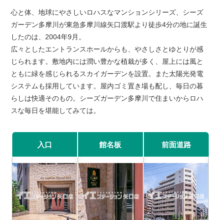
心と体、地球にやさしいロハスなマンションシリーズ、シーズ
ガーデン多摩川が東急多摩川線矢口渡駅より徒歩4分の地に誕生
したのは、2004年9月。
広々としたエントランスホールからも、やさしさとゆとりが感
じられます。敷地内には潤い豊かな植栽が多く、屋上には風と
ともに緑を感じられるスカイガーデンを設置。また太陽光発電
システムも採用しています。屋内ゴミ置き場も配し、毎日の暮
らしは快適そのもの。シーズガーデン多摩川で住まいからロハ
スな毎日を堪能してみては。
入口
館名板
前面道路