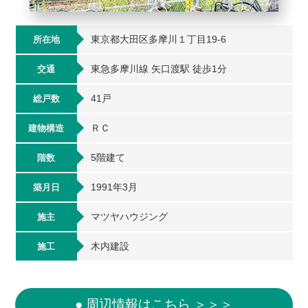
東京都大田区多摩川１丁目19-6
所在地
東急多摩川線 矢口渡駅 徒歩1分
交通
41戸
総戸数
ＲＣ
建物構造
5階建て
階数
1991年3月
築月日
マツヤハウジング
施主
木内建設
施工
● 周辺情報はこちら ＞＞＞