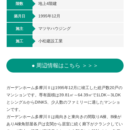
地上4階建
階数
1995年12月
築月日
マツヤハウジング
施主
小松建設工業
施工
● 周辺情報はこちら ＞＞＞
ガーデンホーム多摩川Ⅱは1995年12月に竣工した総戸数20戸の
マンションです。専有面積は39.81㎡～64.39㎡で1LDK～3LDK
とシングルからDINKS、少人数のファミリーに適したマンショ
ンです。
ガーデンホーム多摩川Ⅱは南向きと東向きの間取りA棟、B棟が
ありA棟角部屋各戸は玄関から居室に続く廊下がクランクしてい