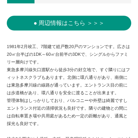
● 周辺情報はこちら ＞＞＞
1981年2月竣工、7階建て総戸数20戸のマンションです。広さは
20㎡台半ばの1DK～60㎡台前半の3DKで、シングルからファミ
リー層向けです。
東急多摩川線矢口渡駅から徒歩3分の好立地で、すぐ隣りにはフ
ィットネスクラブもあります。北側に環八通りがあり、南側に
は東急多摩川線の線路が通っています。エントランス目の前に
は歩道橋があり、環八通りを安全に渡ることが出来ます。
管理体制はしっかりしており、バルコニーや外壁は綺麗ですし
エントランス付近の清掃状況も良好です。隣りの建物との間に
は自転車置き場や共用庭があるため一定の距離があり、通風と
採光も良好です。