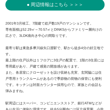
● 周辺情報はこちら ＞＞＞
2001年3月竣工、7階建て総戸数19戸のマンションです。
専有面積は52.29㎡～70.57㎡とDINKSからファミリー層向けの
広さで、3LDK南向き中心の間取りです。
最寄り駅は東急多摩川線矢口渡駅で、駅から徒歩4分の好立地で
す。
最上階の住戸以外は１フロアに3住戸の配置で、1階の3住居には
専用庭があり、戸建て感覚の開放感があります。
また、各居室にクローゼットを設け収納も充実、玄関脇には住
戸専用トランクルームがあるので季節物の荷物の保管にも便利
です。キッチンは対面カウンター採用なので、家族との会話も
弾みますね。
駅周辺にはスーパー、コンビニエンスストア、銀行ATMなどが
あり生活に便利な環境です。徒歩5分圏内には区立保育園、小学