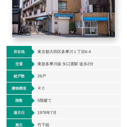
東京都大田区多摩川１丁目6-4
所在地
東急多摩川線 矢口渡駅 徒歩2分
交通
26戸
総戸数
ＲＣ
建物構造
5階建て
階数
1978年7月
築月日
竹下組
施主