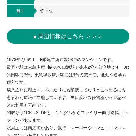
竹下組
施工
● 周辺情報はこちら ＞＞＞
1978年7月竣工、5階建て総戸数26戸のマンションです。
最寄り駅は東急多摩川線の矢口渡駅で徒歩2分と好立地です。JR
蒲田駅に3分、東急線多摩川駅には9分の乗車で、通勤や通学も
便利です。
環八通りに程近く、バス通りにも隣接しておりどこへ出るにも
恵まれた環境に立地しています。矢口渡バス停留所から東急バ
スの利用も可能です。
間取りは1DK～3LDKと、シングルからファミリー向け迄幅広い
プランがあります。
駅周辺には商店街があり、銀行、スーパーやコンビニエンスス
トアなどが充実しています。