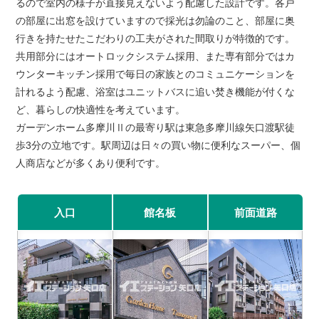
るので室内の様子が直接見えないよう配慮した設計です。各戸
の部屋に出窓を設けていますので採光は勿論のこと、部屋に奥
行きを持たせたこだわりの工夫がされた間取りが特徴的です。
共用部分にはオートロックシステム採用、また専有部分ではカ
ウンターキッチン採用で毎日の家族とのコミュニケーションを
計れるよう配慮、浴室はユニットバスに追い焚き機能が付くな
ど、暮らしの快適性を考えています。
ガーデンホーム多摩川Ⅱの最寄り駅は東急多摩川線矢口渡駅徒
歩3分の立地です。駅周辺は日々の買い物に便利なスーパー、個
人商店などが多くあり便利です。
入口
館名板
前面道路