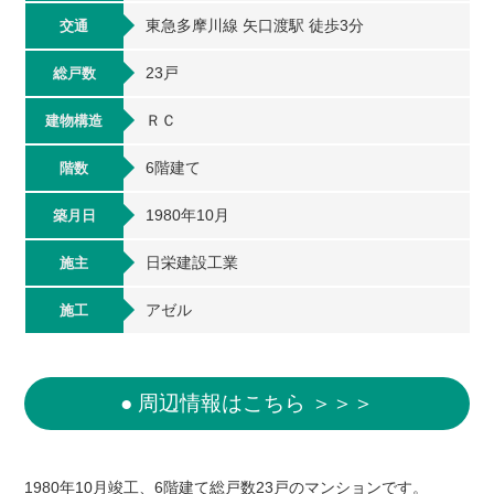
東急多摩川線 矢口渡駅 徒歩3分
交通
23戸
総戸数
ＲＣ
建物構造
6階建て
階数
1980年10月
築月日
日栄建設工業
施主
アゼル
施工
● 周辺情報はこちら ＞＞＞
1980年10月竣工、6階建て総戸数23戸のマンションです。