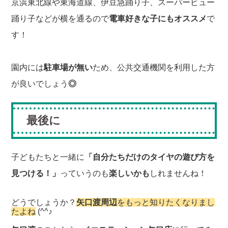
京浜東北線や東海道線、伊豆急踊り子、スーパービュー
踊り子などが横を通るので
電車好きな子にもオススメ
で
す！
園内には
駐車場が無い
ため、公共交通機関を利用した方
が良いでしょう
◎
最後に
子どもたちと一緒に
「自分たちだけのタイヤの遊び方を
見つける！」
っていうのも
楽しいかも
しれませんね！
どうでしょうか？
矢口渡周辺
をもっと知りたくなりまし
たよね
(^^♪