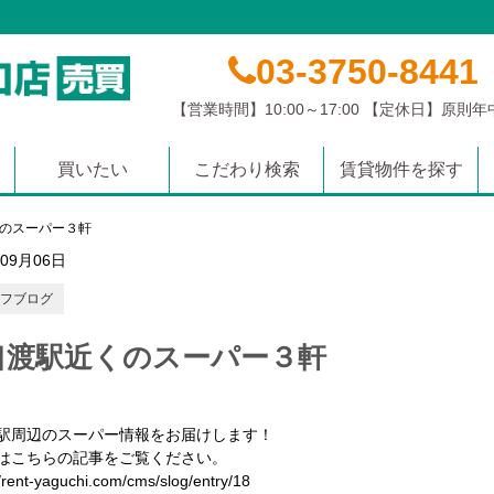
03-3750-8441
【営業時間】10:00～17:00 【定休日】原則
買いたい
こだわり検索
賃貸物件を探す
マンション
土地
戸建て
沿線から探す
学校区から探す
エリアから探す
のスーパー３軒
年09月06日
フブログ
口渡駅近くのスーパー３軒
駅周辺のスーパー情報をお届けします！
はこちらの記事をご覧ください。
/rent-yaguchi.com/cms/slog/entry/18