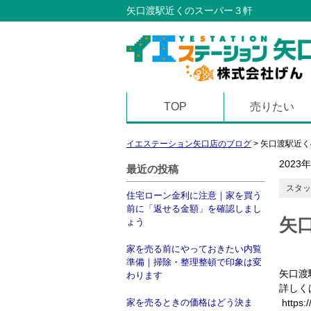
矢口渡駅近くのスーパー３軒
TOP
売りたい
イエステーション矢口店のブログ
>
矢口渡駅近く
2023
最近の投稿
スタッ
住宅ローン金利に注意｜家を買う
前に「返せる金額」を確認しまし
矢
ょう
家を売る前にやっておきたい内覧
準備｜掃除・整理整頓で印象は変
矢口渡
わります
詳しく
家を売るときの価格はどう決ま
https:/