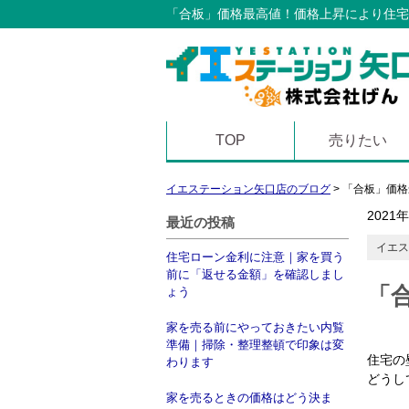
「合板」価格最高値！価格上昇により住宅
TOP
売りたい
イエステーション矢口店のブログ
>
「合板」価格
2021
最近の投稿
イエス
住宅ローン金利に注意｜家を買う
前に「返せる金額」を確認しまし
「
ょう
家を売る前にやっておきたい内覧
準備｜掃除・整理整頓で印象は変
住宅の
わります
どうし
家を売るときの価格はどう決ま