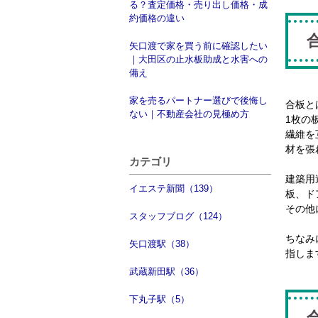
る？査定価格・売り出し価格・成
約価格の違い
矢口渡で家を買う前に確認したい
｜大田区の止水板助成と水害への
備え
家を売るパートナー選びで後悔し
合板と
ない｜不動産会社の見極め方
1枚の
繊維を
材を張
カテゴリ
建築用
イエステ新聞（139）
板、ド
その他
スタッフブログ（124）
ちなみ
矢口渡駅（38）
指しま
武蔵新田駅（36）
下丸子駅（5）