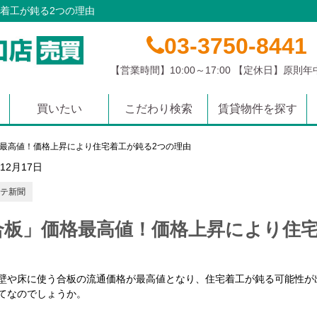
着工が鈍る2つの理由
03-3750-8441
【営業時間】10:00～17:00 【定休日】原則
買いたい
こだわり検索
賃貸物件を探す
マンション
土地
戸建て
沿線から探す
学校区から探す
エリアから探す
最高値！価格上昇により住宅着工が鈍る2つの理由
年12月17日
テ新聞
合板」価格最高値！価格上昇により住宅
壁や床に使う合板の流通価格が最高値となり、住宅着工が鈍る可能性が
てなのでしょうか。