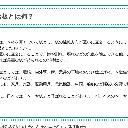
合板とは何？
は、木材を薄くむいて板とし、板の繊維方向が互いに直交するようにし
板としたものです。
互いに直交にすることで、節や割れ、腐れなどの欠点を除去できる他、
れば美麗な板が得られるのが特徴です。
途としては、屋根、内外壁、床、天井の下地材および仕上げ材、木造住
アなどがあります。
にも、家具、楽器、運動用具、電気機器、車両、船舶など幅広い分野で
に、日本では「ベニヤ板」と呼ばれることがありますが、本来のベニヤ（v
す。
合板が足りなくなっている理由