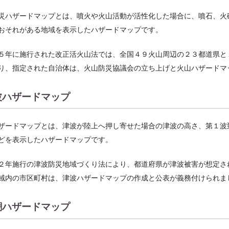
災ハザードマップとは、噴火や火山活動が活性化した場合に、噴石、火
おそれがある地域を表示したハザードマップです。
５年に施行された改正活火山法では、全国４９火山周辺の２３都道県と
り、指定された自治体は、火山防災協議会の立ち上げと火山ハザードマ
波ハザードマップ
ザードマップとは、津波が陸上へ押し寄せた場合の津波の高さ、第１波
どを表示したハザードマップです。
２年施行の津波防災地域づくり法により、都道府県が津波被害が想定さ
域内の市区町村は、津波ハザードマップの作成と公表が義務付けられま
潮ハザードマップ