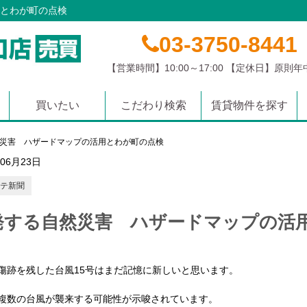
とわが町の点検
03-3750-8441
【営業時間】10:00～17:00 【定休日】原則
買いたい
こだわり検索
賃貸物件を探す
マンション
土地
戸建て
沿線から探す
学校区から探す
エリアから探す
災害 ハザードマップの活用とわが町の点検
年06月23日
テ新聞
発する自然災害 ハザードマップの活
傷跡を残した台風15号はまだ記憶に新しいと思います。
複数の台風が襲来する可能性が示唆されています。