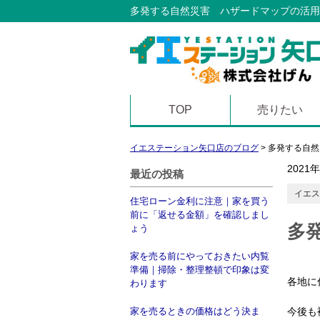
多発する自然災害 ハザードマップの活用
TOP
売りたい
イエステーション矢口店のブログ
>
多発する自然
2021
最近の投稿
イエス
住宅ローン金利に注意｜家を買う
前に「返せる金額」を確認しまし
多
ょう
家を売る前にやっておきたい内覧
準備｜掃除・整理整頓で印象は変
各地に
わります
家を売るときの価格はどう決ま
今後も