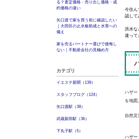
る？査定価格・売り出し価格・成
約価格の違い
今住ん
認して
矢口渡で家を買う前に確認したい
｜大田区の止水板助成と水害への
洪水な
備え
違って
家を売るパートナー選びで後悔し
ない｜不動産会社の見極め方
カテゴリ
イエステ新聞（139）
ハザー
スタッフブログ（124）
を地図
矢口渡駅（38）
自然災
武蔵新田駅（36）
下丸子駅（5）
ハザー