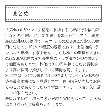
まとめ
「第4のメガバンク」構想に参加する島根銀行や福島銀
行などの地銀8行に、新生銀行を加えたとしても、総資
産は22兆6000億円で、みずほFGの総資産225兆5000億
円に対して、10分の1程度の規模であり、上位地銀1行
レベルの規模にすぎません。しかし株主の期待が大きい
のはSBIが北尾吉孝社長主導のトップダウン型企業とい
う側面もあります。株価は3000円を超えるなど買収前
より高い株価で推移していて期待も高まります。
2022年は、バブル末期の1990年よりマンション価格が
過去最高価格になる見通しです。住宅購入や売却でお困
りのことがありましたらまずはイエステーション矢口店
にご相談ください。
矢口渡で15年、培ってきた経験と実績をもって、お客様
に寄り添ったご提案をいたします。