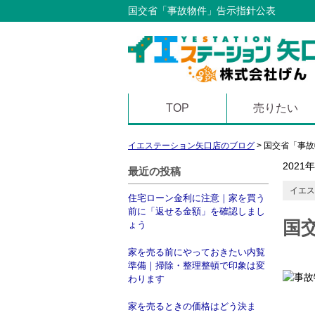
国交省「事故物件」告示指針公表
TOP
売りたい
イエステーション矢口店のブログ
>
国交省「事故
2021
最近の投稿
イエス
住宅ローン金利に注意｜家を買う
前に「返せる金額」を確認しまし
国
ょう
家を売る前にやっておきたい内覧
準備｜掃除・整理整頓で印象は変
わります
家を売るときの価格はどう決ま