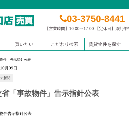
03-3750-8441
【営業時間】10:00～17:00 【定休日】原則
買いたい
こだわり検索
賃貸物件を探す
マンション
土地
戸建て
沿線から探す
学校区から探す
エリアから探す
物件」告示指針公表
年10月09日
テ新聞
交省「事故物件」告示指針公表