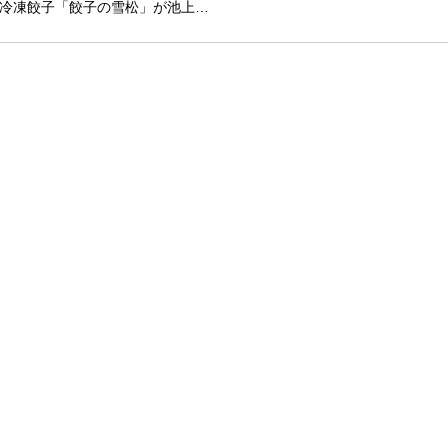
冷凍餃子「餃子の雪松」が池上…