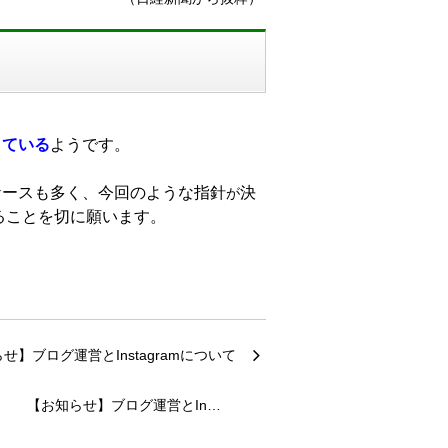
きている
ようです。
ケースも多く、今回のような指針
決
が
ることを切に願います。
【お知らせ】ブログ運営とIn…