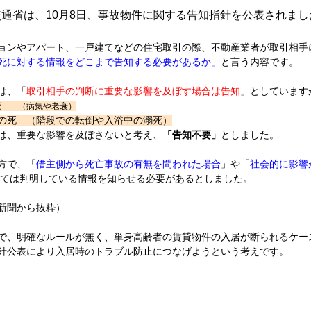
交通省は、10月8日、事故物件に関する告知指針を公表されまし
ョンやアパート、一戸建てなどの住宅取引の際、不動産業者が取引相手
死に対する情報をどこまで告知する必要があるか」
と言う内容です。
は、「
取引相手の判断に重要な影響を及ぼす場合は告知
」としています
死 （病気や老衰）
の死 （階段での転倒や入浴中の溺死）
は、重要な影響を及ぼさないと考え、
「告知不要」
としました。
方で、「
借主側から死亡事故の有無を問われた場合
」や「
社会的に影響
ては
判明している情報を知らせる必要があるとしました。
新聞から抜粋）
で、明確なルールが無く、単身高齢者の賃貸物件の入居が断られるケー
針公表により入居時のトラブル防止につなげようという考えです。