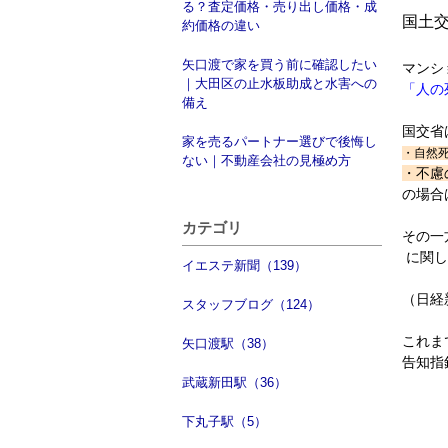
る？査定価格・売り出し価格・成
国土
約価格の違い
矢口渡で家を買う前に確認したい
マンシ
｜大田区の止水板助成と水害への
「人の
備え
国交省
家を売るパートナー選びで後悔し
・自然
ない｜不動産会社の見極め方
・不慮
の場合
カテゴリ
その一
に関し
イエステ新聞（139）
（日経
スタッフブログ（124）
これま
矢口渡駅（38）
告知指
武蔵新田駅（36）
下丸子駅（5）