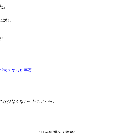
た。
に対し
が、
が大きかった事案
」
スが少なくなかったことから、
（日経新聞から抜粋）