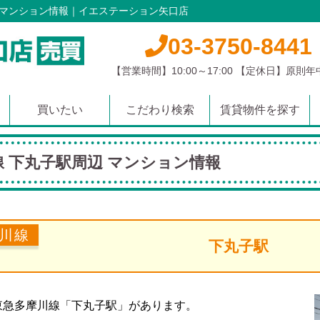
 マンション情報｜イエステーション矢口店
03-3750-8441
【営業時間】10:00～17:00 【定休日】原則
買いたい
こだわり検索
賃貸物件を探す
マンション
土地
戸建て
沿線から探す
学校区から探す
エリアから探す
 下丸子駅周辺 マンション情報
川線
下丸子駅
東急多摩川線「下丸子駅」があります。