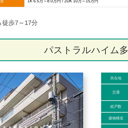
安
1K 6.5万～8.0万円 / 2DK 10万～15万円
徒歩7～17分
パストラルハイム
所在地
交通
総戸数
建物構造