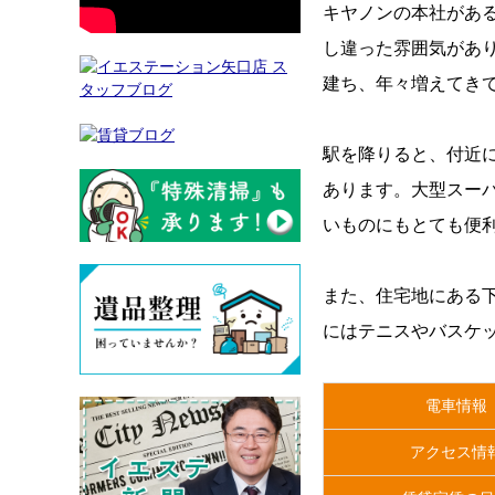
キヤノンの本社があ
し違った雰囲気があ
建ち、年々増えてき
駅を降りると、付近
あります。大型スー
いものにもとても便
また、住宅地にある
にはテニスやバスケ
電車情報
アクセス情