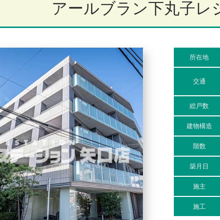
アールブラン下丸子レ
所在地
交通
総戸数
建物構造
階数
築月日
施主
施工