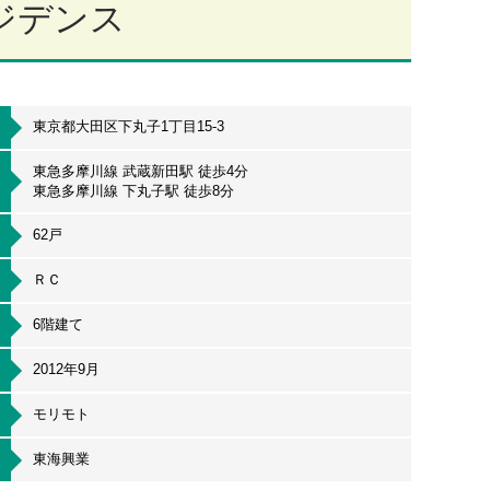
ジデンス
東京都大田区下丸子1丁目15-3
東急多摩川線 武蔵新田駅 徒歩4分
東急多摩川線 下丸子駅 徒歩8分
62戸
ＲＣ
6階建て
2012年9月
モリモト
東海興業