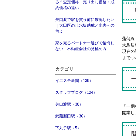
る？査定価格・売り出し価格・成
約価格の違い
矢口渡で家を買う前に確認したい
｜大田区の止水板助成と水害への
備え
蒲蒲線
家を売るパートナー選びで後悔し
大鳥居
ない｜不動産会社の見極め方
現在の
までつ
カテゴリ
イエステ新聞（139）
スタッフブログ（124）
矢口渡駅（38）
「一期
開業し
武蔵新田駅（36）
下丸子駅（5）