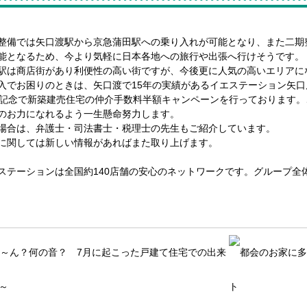
整備では矢口渡駅から京急蒲田駅への乗り入れが可能となり、また二期
能となるため、今より気軽に日本各地への旅行や出張へ行けそうです。
駅は商店街があり利便性の高い街ですが、今後更に人気の高いエリアに
入でお困りのときは、矢口渡で15年の実績があるイエステーション矢
年記念で新築建売住宅の仲介手数料半額キャンペーンを行っております
のお力になれるよう一生懸命努力します。
場合は、弁護士・司法書士・税理士の先生もご紹介しています。
に関しては新しい情報があればまた取り上げます。
ステーションは全国約140店舗の安心のネットワークです。グループ全体