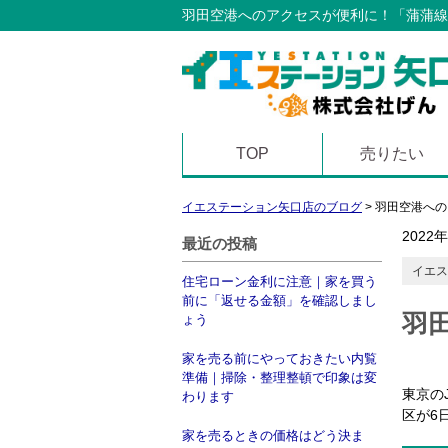
羽田空港へのアクセスが便利に！「蒲蒲線
TOP
売りたい
イエステーション矢口店のブログ
>
羽田空港への
2022
最近の投稿
イエス
住宅ローン金利に注意｜家を買う
前に「返せる金額」を確認しまし
羽
ょう
家を売る前にやっておきたい内覧
準備｜掃除・整理整頓で印象は変
東京の
わります
区が6
家を売るときの価格はどう決ま