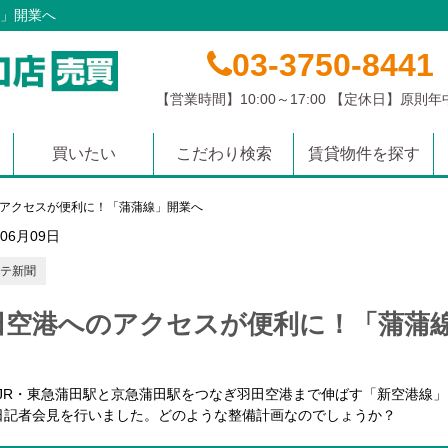
」開業へ
03-3750-8441
【営業時間】10:00～17:00 【定休日】原則
買いたい
こだわり検索
賃貸物件を探す
マンション
土地
戸建て
沿線から探す
学校区から探す
エリアから探す
アクセスが便利に！「蒲蒲線」開業へ
年06月09日
テ新聞
田空港へのアクセスが便利に！「蒲蒲
JR・東急蒲田駅と京急蒲田駅をつなぎ羽田空港まで伸ばす「新空港線
日記者会見を行いました。どのような整備計画なのでしょうか？