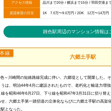
アクセス情報
品川まで20分 / 横浜まで15分 / 羽田空港ま
賃貸家賃の目安
1K 7.0万〜9.0万円 / 2DK 12万〜14万円
雑色駅周辺のマンション情報は
本線
六郷土手駅
、雑色～川崎間の短絡路線完成に伴い、六郷堤として開業した。
うは、明治44年4月に建設されたもので、老朽化と輸送力増強
線を昭和46年6月27日、下り線を昭和47年3月31日に切り替
わせ、六郷土手第一踏切道の立体化ならびに六郷土手駅の高架
架駅となった。