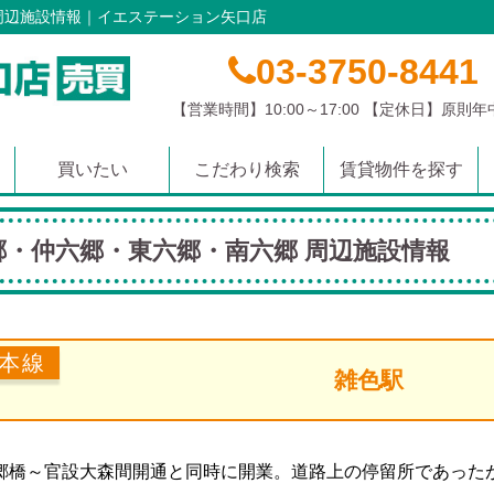
周辺施設情報｜イエステーション矢口店
03-3750-8441
【営業時間】10:00～17:00 【定休日】原則
買いたい
こだわり検索
賃貸物件を探す
マンション
土地
戸建て
沿線から探す
学校区から探す
エリアから探す
郷・仲六郷・東六郷・南六郷 周辺施設情報
本線
雑色駅
六郷橋～官設大森間開通と同時に開業。道路上の停留所であった