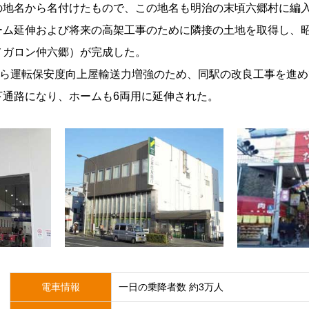
の地名から名付けたもので、この地名も明治の末頃六郷村に編
ム延伸および将来の高架工事のために隣接の土地を取得し、昭
メガロン仲六郷）が完成した。
から運転保安度向上屋輸送力増強のため、同駅の改良工事を進め
下通路になり、ホームも6両用に延伸された。
電車情報
一日の乗降者数 約3万人