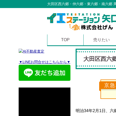
大田区西六郷・仲六郷・東六郷・南六郷 
TOP
売りたい
大田区西六
▼LINEお問合せはこちらから▼
京急
明治34年2月1日、