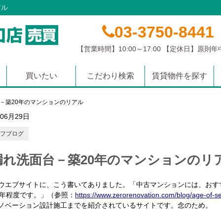
アル
03-3750-8441
【営業時間】10:00～17:00 【定休日】原則
買いたい
こだわり検索
賃貸物件を探す
マンション
土地
戸建て
沿線から探す
学校区から探す
エリアから探す
－築20年のマンションのリアル
年06月29日
フブログ
漏れ洗面台－築20年のマンションのリ
ウエブサイトに、こう書いてありました。「中古マンションには、おす
年程度です。」（参照：
https://www.zerorenovation.com/blog/age-of-
ノベーション設計施工までを紹介されているサイトです。念のため。