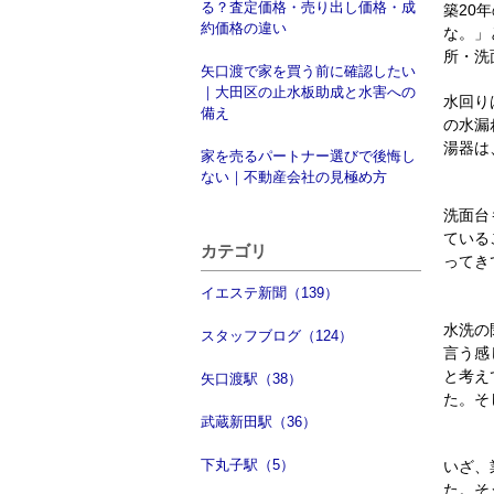
る？査定価格・売り出し価格・成
築
20
年
約価格の違い
な。」
所・洗
矢口渡で家を買う前に確認したい
｜大田区の止水板助成と水害への
水回り
備え
の水漏
湯器は
家を売るパートナー選びで後悔し
ない｜不動産会社の見極め方
洗面台
ている
カテゴリ
ってき
イエステ新聞（139）
水洗の
スタッフブログ（124）
言う感
と考え
矢口渡駅（38）
た。そ
武蔵新田駅（36）
下丸子駅（5）
いざ、
た。そ