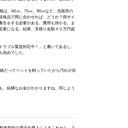
格は、
60
㎝、
75
㎝、
90
㎝など。洗面所の
規格品で間に合わせれば、どうか？両サイ
養生をする必要がある。費用も掛かる。ま
必要になる。結果、見積り金額４０万円超
トラブル緊急対応中！」と書いてあるし。
お高めでした。
紙だってペットを飼っていたから汚れが目
も、結構なお金がかかりますね。
同じよう