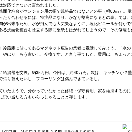
は対応できないと言われました。
洗面化粧台がマンション用の幅で規格品ではないとの事（幅
83
㎝）。規
ったり合わせるには、特注品になり、かなり割高になるとの事。では、
間が出来るため、水が飛んでも大丈夫なように、塩化ビニールか何かで
ある洗面化粧台を除去する際に壁紙もはがれてしまうので、その修理も
。
！冷蔵庫に貼ってあるマグネット広告の業者に電話してみよう。「水の
、やはり、もう古いし、交換です、と言う事でした。費用は、ちょっと
に給湯器を交換。約
35
万円。今回は、約
40
万円。次は、キッチンか？壁
で張り替えたいし、フローリングは傷んできているし。
ていたようで、分かっていなかった修繕・保守費用。家を維持するのに
に思い当たる方もいらっしゃることと存じます。