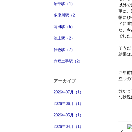
沼部駅（1）
以外で
更に、
多摩川駅（2）
幅にぴ
ドに隙
蒲田駅（5）
た、今
でした
池上駅（2）
そうだ
雑色駅（7）
結果は
六郷土手駅（2）
２年前
立つの
アーカイブ
分かっ
2026年07月（1）
な状況
2026年06月（1）
2026年05月（1）
2026年04月（1）