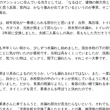
のマンションに住んでいる当方としては、「なるほど、建物の耐久性と
と思う反面、室内は、かなり傷みが出てきているというのが事実。そこ
面台。
は、経年劣化が一番感じられる部分だと思います。台所、風呂場、トイ
れ、ガタつき、元栓が固まって回らない）、排水管の水漏れ、トイレの
、
2
年前に交換しました。夫婦二人暮らしの為か、長もちした方だそう
も半年くらい前から、少しずつ水漏れし始めました。混合水栓の下の部
ことに気が付いたのが最初です。当初は高をくくっていましたが、洗面
て、気づいた時は、ビックリ。階下に漏れたら、それこそ一大事です。
閉まり具合によるのだろうか、いつも漏れるわけではない。また、一度
じ。自分としては、水栓部分の中のパッキンが劣化しているように考え
ていました。だから、長屋の雨漏りよろしく、食器の洗い桶で漏れる水
して、タイミングを見て、業者さんを呼ぼうと決めたのです。
業者さんに来てもらうと、水漏れ部分が見当たらないという。それでも
うすると、「洗面化粧台交換工事となります」との事。修理後の瑕疵担