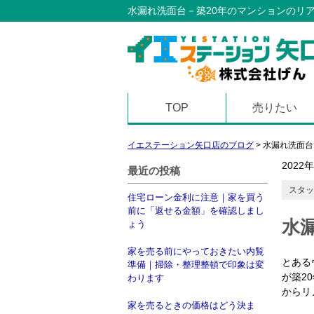
水漏れ洗面台－築20年のマンションのリ
TOP
売りたい
イエステーション矢口店のブログ
>
水漏れ洗面台
2022
最近の投稿
スタッ
住宅ローン金利に注意｜家を買う
前に「返せる金額」を確認しまし
水
ょう
家を売る前にやっておきたい内覧
とある
準備｜掃除・整理整頓で印象は変
が築
20
わります
からリ
家を売るときの価格はどう決ま