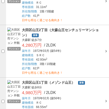
マンション
建物構造
ＲＣ
2
専有面積
31.11m
所在階/階数
1階
/
5階建
総戸数
41戸
日中も明るく過ごせる南向き！
大田区山王2丁目（大森山王センチュリーマンショ
ン）
新着
大森駅
徒歩7分
4,280万円
/ 2LDK
マンション
築年月
1972年03月
(築54年)
建物構造
ＳＲＣ
2
専有面積
42.93m
所在階/階数
3階
/
10階建
総戸数
62戸
日中も明るく過ごせる南向き！
大田区山王1丁目（メゾンド山王）
新着
大森駅
徒歩8分
4,980万円
/ 2LDK
築年月
1970年02月
(築56年)
マンション
建物構造
ＲＣ
2
専有面積
66.55m