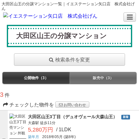
大田区山王の分譲マンション一覧｜イエステーション矢口店 株式会社げ
ん
大田区山王の分譲マンション
検索条件を変更
公開物件（3）
販売中（3）
3
件
チェックした物件を
お問い合わせ
大田区山王3丁目（デュオヴェール大森山王）
新着
大森駅
徒歩11分
5,280万円
/ 1LDK
築年月
2018年05月
(築8年)