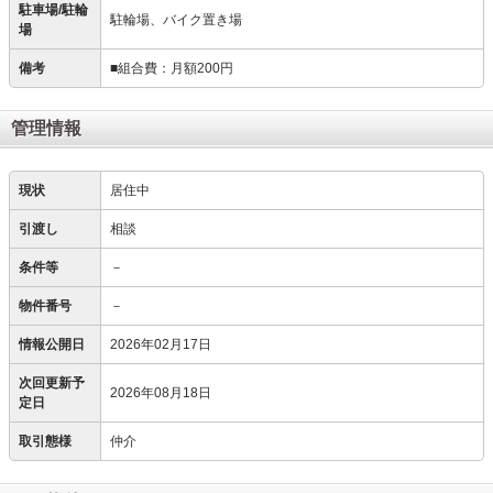
駐車場/駐輪
駐輪場、バイク置き場
場
備考
■組合費：月額200円
管理情報
現状
居住中
引渡し
相談
条件等
－
物件番号
－
情報公開日
2026年02月17日
次回更新予
2026年08月18日
定日
取引態様
仲介