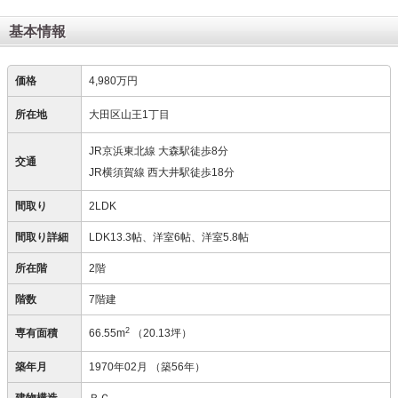
基本情報
価格
4,980万円
所在地
大田区山王1丁目
JR京浜東北線 大森駅徒歩8分
交通
JR横須賀線 西大井駅徒歩18分
間取り
2LDK
間取り詳細
LDK13.3帖、洋室6帖、洋室5.8帖
所在階
2階
階数
7階建
2
専有面積
66.55m
（20.13坪）
築年月
1970年02月
（築56年）