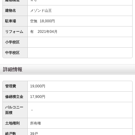
建物構造
ＲＣ
建物名
メゾンド山王
駐車場
空無
18,000円
リフォーム
有
2021年04月
小学校区
中学校区
詳細情報
管理費
19,000円
修繕積立金
17,900円
バルコニー
－
面積
土地権利
所有権
総戸数
39戸