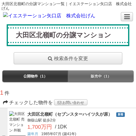
大田区北嶺町の分譲マンション一覧｜イエステーション矢口店 株式会社
げん
大田区北嶺町の分譲マンション
検索条件を変更
公開物件（1）
販売中（1）
1
件
チェックした物件を
お問い合わせ
大田区北嶺町（セブンスターハイツ久が原）
新着
御嶽山駅
徒歩2分
1,700万円
/ 1DK
築年月
1985年07月
(築41年)