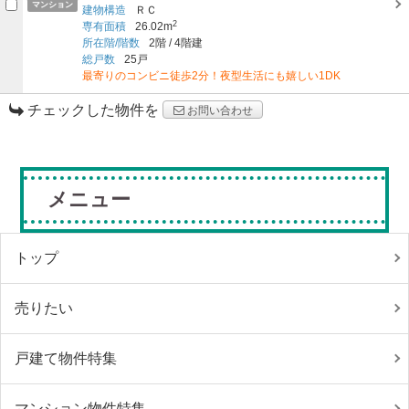
マンション
建物構造
ＲＣ
2
専有面積
26.02m
所在階/階数
2階
/
4階建
総戸数
25戸
最寄りのコンビニ徒歩2分！夜型生活にも嬉しい1DK
チェックした物件を
お問い合わせ
メニュー
トップ
売りたい
戸建て物件特集
マンション物件特集