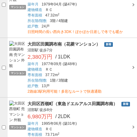
築年月
1979年04月
(築47年)
マンション
建物構造
ＲＣ
2
専有面積
47.32m
所在階/階数
3階
/
4階建
総戸数
24戸
日照時間の長い西向き3DK！ぽかぽか日差しで冬でも暖か
大田区田園調布南（花菱マンション）
新着
沼部駅
徒歩7分
2,380万円
/ 1LDK
築年月
1977年09月
(築48年)
建物構造
ＲＣ
マンション
2
専有面積
37.72m
所在階/階数
1階
/
3階建
総戸数
13戸
2路線3駅利用可能！多彩なルートで快適通勤
大田区西嶺町（東急ドエルアルス田園調布南）
新着
沼部駅
徒歩8分
6,980万円
/ 2LDK
築年月
1995年06月
(築31年)
マンション
建物構造
ＲＣ
2
専有面積
73.71m