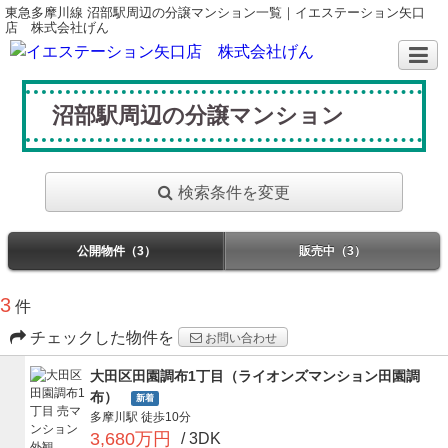
東急多摩川線 沼部駅周辺の分譲マンション一覧｜イエステーション矢口
店 株式会社げん
沼部駅周辺の分譲マンション
検索条件を変更
公開物件（3）
販売中（3）
3
件
チェックした物件を
お問い合わせ
大田区田園調布1丁目（ライオンズマンション田園調
布）
新着
多摩川駅
徒歩10分
3,680万円
/ 3DK