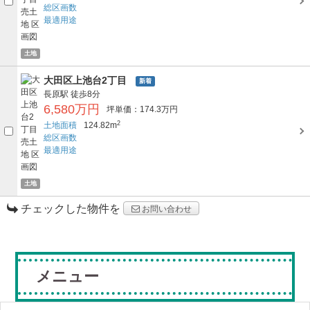
総区画数
最適用途
土地
大田区上池台2丁目
新着
長原駅
徒歩8分
6,580万円
坪単価：174.3万円
2
土地面積
124.82m
総区画数
最適用途
土地
チェックした物件を
お問い合わせ
メニュー