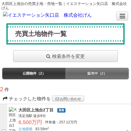
大田区上池台の売買土地・売地一覧｜イエステーション矢口店 株式会社
げん
売買土地物件一覧
検索条件を変更
公開物件（2）
販売中（2）
2
件
チェックした物件を
お問い合わせ
大田区上池台2丁目
新着
洗足池駅
徒歩8分
6,500万円
坪単価：257.12万円
2
土地面積
83.58m