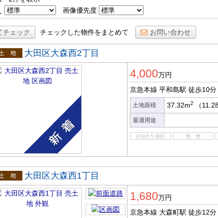
え
画像優先度
てチェック
チェックした物件をまとめて
お問い合わせ
大田区大森西2丁目
土地
4,000
万円
京急本線 平和島駅
徒歩10分
2
37.32m
（11.
土地面積
最適用途
大田区大森西1丁目
土地
1,680
万円
京急本線 大森町駅
徒歩12分