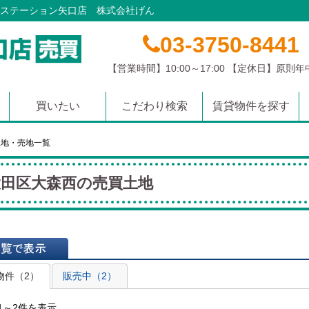
ステーション矢口店 株式会社げん
03-3750-8441
【営業時間】10:00～17:00 【定休日】原則
買いたい
こだわり検索
賃貸物件を探す
マンション
土地
戸建て
沿線から探す
学校区から探す
エリアから探す
土地・売地一覧
大田区大森西の売買土地
表示
物件（2）
販売中（2）
1～2件を表示