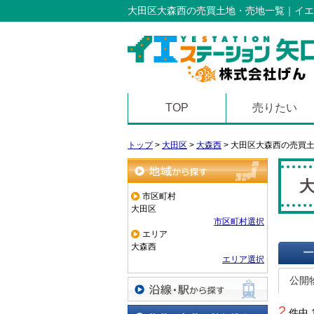
大田区大森西の売買土地・売地一覧｜イエ
TOP
売りたい
トップ
>
大田区
>
大森西
>
大田区大森西の売買
地域から探す
市区町村
大田区
市区町村選択
エリア
大森西
エリア選択
一覧で
公開
沿線・駅から探す
2
件中 