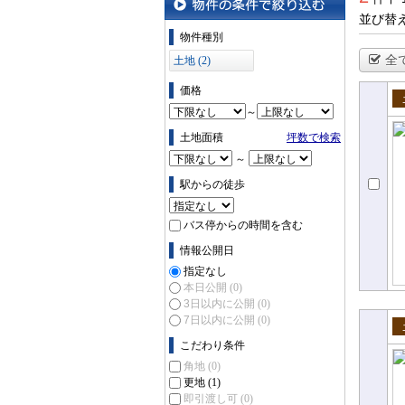
並び替
物件の条件で絞り込む
物件種別
全
土地 (2)
価格
～
売
土地面積
坪数で検索
～
駅からの徒歩
バス停からの時間を含む
情報公開日
指定なし
本日公開
(0)
3日以内に公開
(0)
7日以内に公開
(0)
売
こだわり条件
角地
(0)
更地
(1)
即引渡し可
(0)