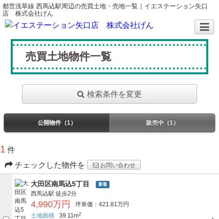
都営浅草線 西馬込駅周辺の売買土地・売地一覧｜イエステーション矢口
店 株式会社げん
売買土地物件一覧
検索条件を変更
公開物件（1）
販売中（1）
1
件
チェックした物件を
お問い合わせ
大田区南馬込5丁目
新着
西馬込駅
徒歩2分
4,990万円
坪単価：421.81万円
2
土地面積
39.11m