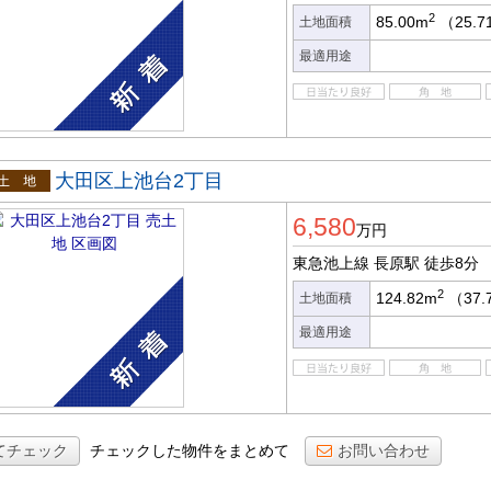
2
85.00m
（25.
土地面積
最適用途
大田区上池台2丁目
土地
6,580
万円
東急池上線 長原駅
徒歩8分
2
124.82m
（37.
土地面積
最適用途
てチェック
チェックした物件をまとめて
お問い合わせ