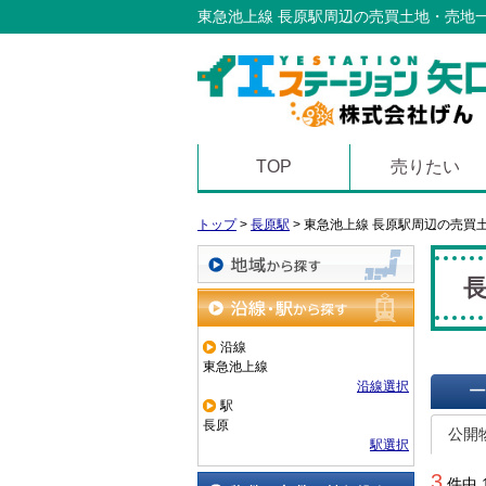
東急池上線 長原駅周辺の売買土地・売地
TOP
売りたい
トップ
>
長原駅
>
東急池上線 長原駅周辺の売買
地域から探す
沿線・駅から探す
沿線
東急池上線
沿線選択
駅
一覧で
長原
公開
駅選択
3
件中 