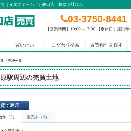
一覧｜イエステーション矢口店 株式会社げん
03-3750-8441
【営業時間】10:00～17:00 【定休日】原則
買いたい
こだわり検索
賃貸物件を探す
マンション
土地
戸建て
沿線から探す
学校区から探す
エリアから探す
土地・売地一覧
長原駅周辺の売買土地
表示
物件（3）
販売中（3）
1～3件を表示