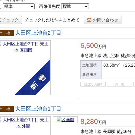
え
画像優先度
てチェック
チェックした物件をまとめて
お問い合わせ
大田区上池台2丁目
土地
6,500
万円
東急池上線 洗足池駅
徒歩8
2
83.58m
（25.
土地面積
最適用途
大田区上池台1丁目
土地
8,280
万円
東急池上線 長原駅
徒歩6分