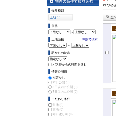
並び替
物件の条件で絞り込む
物件種別
全
土地 (3)
価格
～
売
土地面積
坪数で検索
～
駅からの徒歩
バス停からの時間を含む
情報公開日
指定なし
本日公開
(0)
3日以内に公開
(0)
7日以内に公開
(0)
売
こだわり条件
角地
(0)
更地
(0)
即引渡し可
(0)