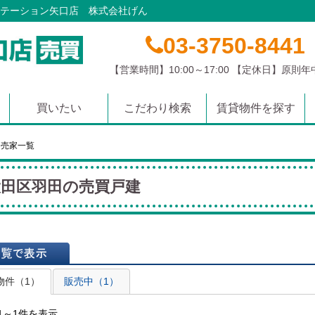
テーション矢口店 株式会社げん
03-3750-8441
【営業時間】10:00～17:00 【定休日】原則
買いたい
こだわり検索
賃貸物件を探す
マンション
土地
戸建て
沿線から探す
学校区から探す
エリアから探す
・売家一覧
大田区羽田の売買戸建
表示
物件（1）
販売中（1）
1～1件を表示