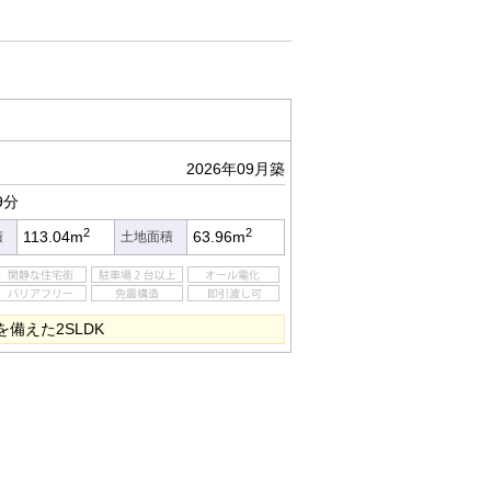
2026年09月築
9分
2
2
113.04m
63.96m
積
土地面積
を備えた2SLDK