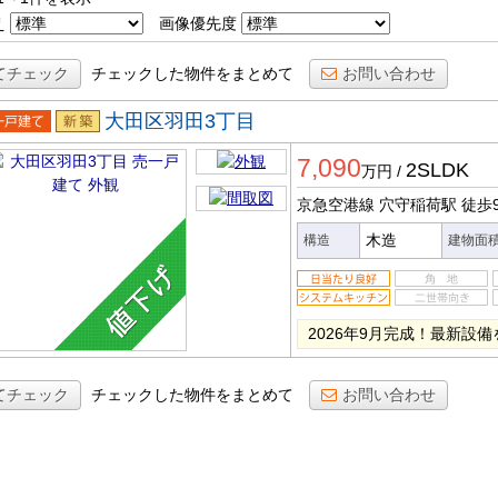
え
画像優先度
てチェック
チェックした物件をまとめて
お問い合わせ
大田区羽田3丁目
一戸建
新築
7,090
2SLDK
万円
/
京急空港線 穴守稲荷駅
徒歩
木造
構造
建物面
2026年9月完成！最新設備
てチェック
チェックした物件をまとめて
お問い合わせ