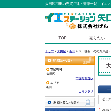
大田区羽田の売買戸建・売家一覧｜イエス
TOP
売りたい
トップ
>
大田区
>
羽田
>
大田区羽田の売買戸建
地域から探す
市区町村
大田区
市区町村選択
エリア
羽田
エリア選択
一覧で
公開
沿線・駅から探す
1
件中 