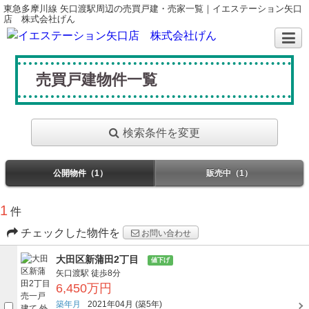
東急多摩川線 矢口渡駅周辺の売買戸建・売家一覧｜イエステーション矢口
店 株式会社げん
売買戸建物件一覧
検索条件を変更
公開物件（1）
販売中（1）
1
件
チェックした物件を
お問い合わせ
大田区新蒲田2丁目
値下げ
矢口渡駅
徒歩8分
6,450万円
築年月
2021年04月
(築5年)