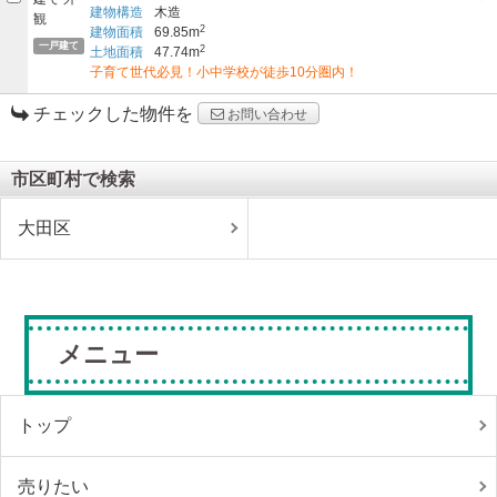
建物構造
木造
2
建物面積
69.85m
一戸建て
2
土地面積
47.74m
子育て世代必見！小中学校が徒歩10分圏内！
チェックした物件を
お問い合わせ
市区町村で検索
大田区
メニュー
トップ
売りたい