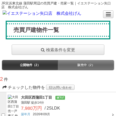
JR京浜東北線 蒲田駅周辺の売買戸建・売家一覧｜イエステーション矢口
店 株式会社げん
売買戸建物件一覧
検索条件を変更
公開物件（2）
販売中（2）
2
件
チェックした物件を
お問い合わせ
大田区西蒲田1丁目
値下げ
蒲田駅
徒歩14分
7,980万円
/ 2SLDK
築年月
2026年09月