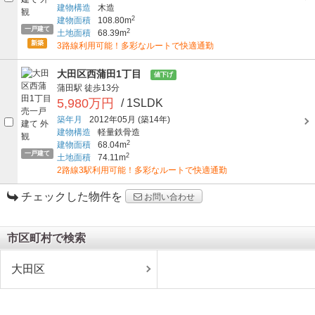
建物構造
木造
2
建物面積
108.80m
一戸建て
2
土地面積
68.39m
新築
3路線利用可能！多彩なルートで快適通勤
大田区西蒲田1丁目
値下げ
蒲田駅
徒歩13分
5,980万円
/ 1SLDK
築年月
2012年05月
(築14年)
建物構造
軽量鉄骨造
2
建物面積
68.04m
一戸建て
2
土地面積
74.11m
2路線3駅利用可能！多彩なルートで快適通勤
チェックした物件を
お問い合わせ
市区町村で検索
大田区