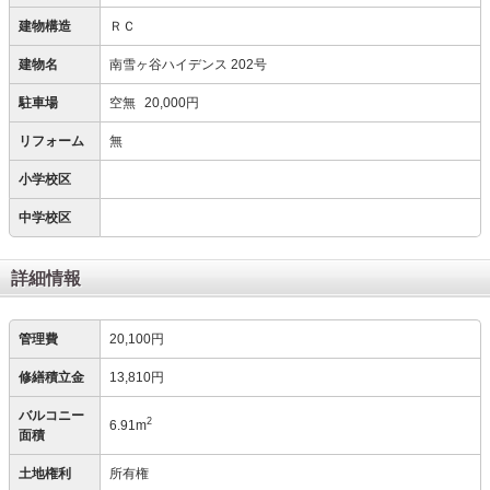
建物構造
ＲＣ
建物名
南雪ヶ谷ハイデンス 202号
駐車場
空無
20,000円
リフォーム
無
小学校区
中学校区
詳細情報
管理費
20,100円
修繕積立金
13,810円
バルコニー
2
6.91m
面積
土地権利
所有権