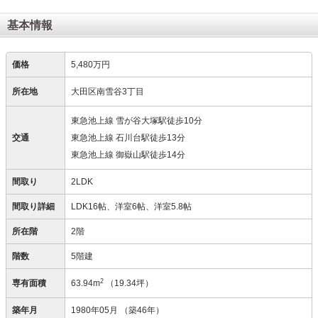
基本情報
価格
5,480万円
所在地
大田区南雪谷3丁目
東急池上線 雪が谷大塚駅徒歩10分
交通
東急池上線 石川台駅徒歩13分
東急池上線 御嶽山駅徒歩14分
間取り
2LDK
間取り詳細
LDK16帖、洋室6帖、洋室5.8帖
所在階
2階
階数
5階建
2
専有面積
63.94m
（19.34坪）
築年月
1980年05月
（築46年）