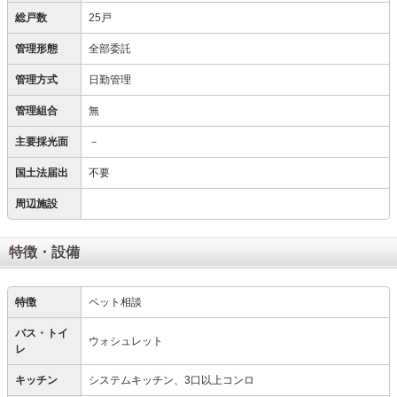
総戸数
25戸
管理形態
全部委託
管理方式
日勤管理
管理組合
無
主要採光面
－
国土法届出
不要
周辺施設
特徴・設備
特徴
ペット相談
バス・トイ
ウォシュレット
レ
キッチン
システムキッチン、3口以上コンロ