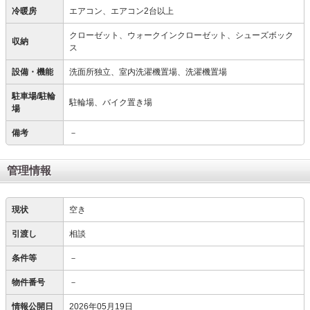
冷暖房
エアコン、エアコン2台以上
クローゼット、ウォークインクローゼット、シューズボック
収納
ス
設備・機能
洗面所独立、室内洗濯機置場、洗濯機置場
駐車場/駐輪
駐輪場、バイク置き場
場
備考
－
管理情報
現状
空き
引渡し
相談
条件等
－
物件番号
－
情報公開日
2026年05月19日