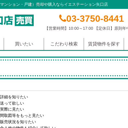
マンション・戸建）売却や購入ならイエステーション矢口店
03-3750-8441
【営業時間】10:00～17:00 【定休日】原則
買いたい
こだわり検索
賃貸物件を探す
マンション
土地
戸建て
沿線から探す
学校区から探す
エリアから探す
詳細を知りたい
送って欲しい
実際に見たい
間取図等をもっと見たい
販売状況を知りたい
合う他の物件も紹介して欲しい