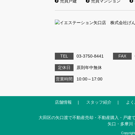
売買戸建
売買マンション
TEL
03-3750-8441
FAX
定休日
原則年中無休
営業時間
10:00～17:00
店舗情報
スタッフ紹介
よく
大田区の矢口渡で不動産売却・不動産購入・戸建て
矢口・多摩川
Copyri