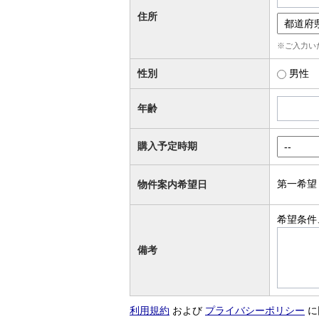
住所
※ご入力い
性別
男性
年齢
購入予定時期
第一希望
物件案内希望日
希望条件
備考
利用規約
および
プライバシーポリシー
に