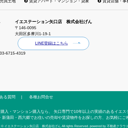
売買土地
賃貸アパート・マンション・貸家
賃貸店舗・事
イエステーション矢口店 株式会社げん
〒146-0095
大田区多摩川1-19-1
LINE登録はこちら
03-6715-4319
ある質問
各種お問合せ
購入・マンション購入なら、 矢口専門で10年以上の実績のあるイエス
・新蒲田・西六郷でお住いの売却や賃貸物件をお探しの方、お気軽にご
ght © イエステーション矢口店 株式会社げん All rights Reserved. powered by 不動産ク